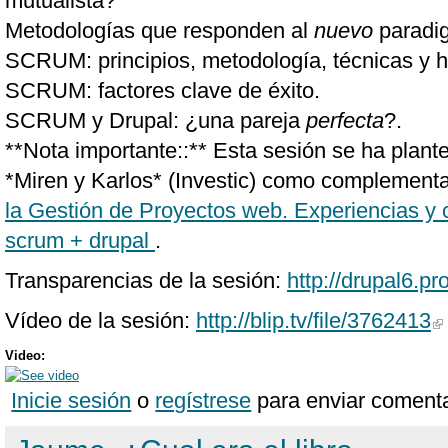
mutualista?
Metodologías que responden al
nuevo
paradi
SCRUM: principios, metodología, técnicas y h
SCRUM: factores clave de éxito.
SCRUM y Drupal: ¿una pareja
perfecta
?.
**Nota importante::** Esta sesión se ha plan
*Miren y Karlos* (Investic) como complementa
la Gestión de Proyectos web. Experiencias y c
scrum + drupal
.
Transparencias de la sesión:
http://drupal6.p
Vídeo de la sesión:
http://blip.tv/file/3762413
Video:
Inicie sesión
o
regístrese
para enviar comenta