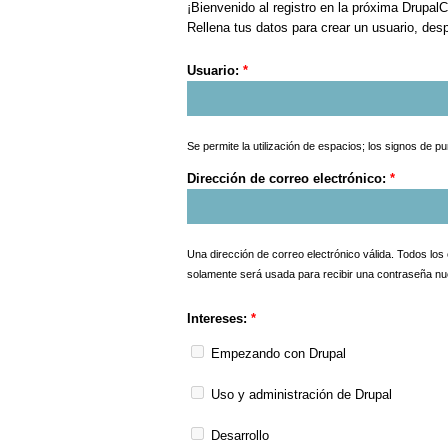
¡Bienvenido al registro en la próxima Drupal
Rellena tus datos para crear un usuario, desp
Usuario:
*
Se permite la utilización de espacios; los signos de 
Dirección de correo electrónico:
*
Una dirección de correo electrónico válida. Todos los
solamente será usada para recibir una contraseña nuev
Intereses:
*
Empezando con Drupal
Uso y administración de Drupal
Desarrollo