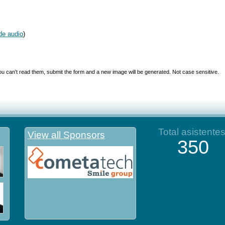
de audio
)
you can't read them, submit the form and a new image will be generated. Not case sensitive.
Total asistente
View all Sponsors
350