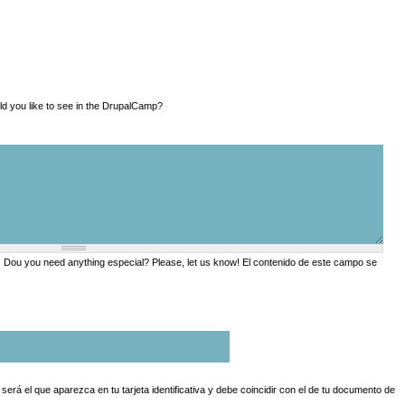
a ver en la DrupalCamp? What would you like to see in the DrupalCamp?
 Dou you need anything especial? Please, let us know! El contenido de este campo se
erá el que aparezca en tu tarjeta identificativa y debe coincidir con el de tu documento de