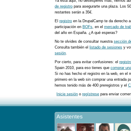
Ya està aquí, no desesperes más, hemos abie
de registro
para asegurarte una plaza. Los 50 
restantes serán a 35€.
El
registro
en la DrupalCamp te da derecho a l
participación en
BOFs
, en el
mercado de tra
del año en España. ¿A qué esperas?
No te olvides de consultar nuestra
sección d
Consulta también el
listado de sesiones
y vot
sesión
.
Por cierto, para evitar confusiones: el
registr
Spain 2010, para eso tienes que
comprar una
Si no has hecho el registro en la web, en el 
primero en la web sin comprar una entrada pa
hemos tenido más de 400 preregistros y el
C
Inicie sesión
o
regístrese
para enviar comen
Asistentes