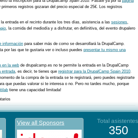
rto la inscripción para la Drupalcamp Spain 2010. Pásate ya por la
página
primeros registros gozaran del precio especial de 25€. Los registros
a entrada en el recinto durante los tres días, asistencia a las
sesiones
,
bajo
, la comida del mediodía y a disfrutar, en defiinitiva, del evento drupalero
e información
para saber más de como se desarrollará la DrupalCamp.
a por las que te gustaria ver o incluso puedes
presentar tu mismo una
o en la web
de drupalcamp.es no te permite la entrada en la DrupalCamp
 entrada
, es decir, te tienes que
registrar para la DrupalCamp Spain 2010
.
momento de la compra de la entrada se te registrará, pero puedes registrarte
ra que puedas valorar si te interesa o no. Pero no tardes mucho, porque
itilab
tiene una capacidad limitada!
tarios
Total asistente
View all Sponsors
350