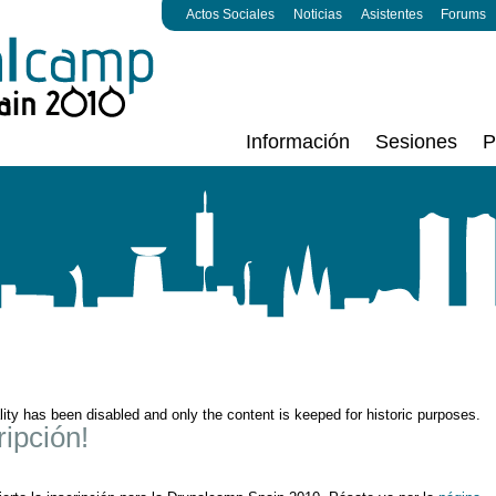
Actos Sociales
Noticias
Asistentes
Forums
Información
Sesiones
P
ality has been disabled and only the content is keeped for historic purposes.
ripción!