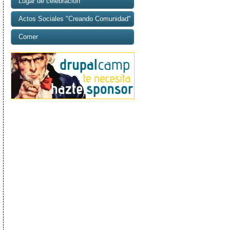
Lugar de celebración
Actos Sociales "Creando Comunidad"
Comer