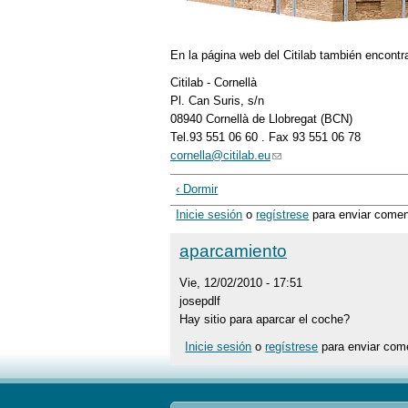
En la página web del Citilab también encontr
Citilab - Cornellà
Pl. Can Suris, s/n
08940 Cornellà de Llobregat (BCN)
Tel.93 551 06 60 . Fax 93 551 06 78
cornella@citilab.eu
‹ Dormir
Inicie sesión
o
regístrese
para enviar comen
aparcamiento
Vie, 12/02/2010 - 17:51
josepdlf
Hay sitio para aparcar el coche?
Inicie sesión
o
regístrese
para enviar com