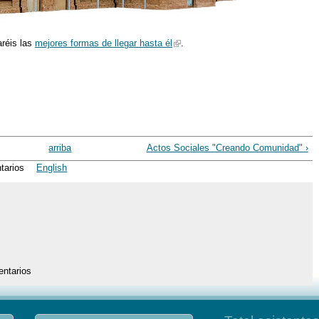
aréis las
mejores formas de llegar hasta él
.
arriba
Actos Sociales "Creando Comunidad" ›
tarios
English
entarios