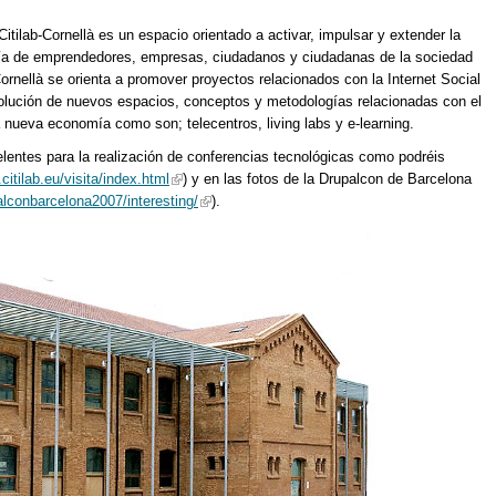
Citilab-Cornellà es un espacio orientado a activar, impulsar y extender la
gía de emprendedores, empresas, ciudadanos y ciudadanas de la sociedad
Cornellà se orienta a promover proyectos relacionados con la Internet Social
evolución de nuevos espacios, conceptos y metodologías relacionadas con el
a nueva economía como son; telecentros, living labs y e-learning.
elentes para la realización de conferencias tecnológicas como podréis
citilab.eu/visita/index.html
) y en las fotos de la Drupalcon de Barcelona
alconbarcelona2007/interesting/
).