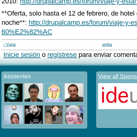
2010:
http://drupalcamp.es/forum/viaje-y-esta
**Oferta, solo hasta el 12 de febrero, de hotel
noche**:
http://drupalcamp.es/forum/viaje-y-es
60%E2%82%AC
‹ Viajar
arriba
Inicie sesión
o
regístrese
para enviar comenta
Asistentes
View all Spons