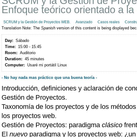
SCRUM y la Gestión de Proy
Enfoque teórico orientado a la 
SCRUM y la Gestión de Proyectos WEB.
Avanzado
Casos reales
Constru
Translation Note:
The
Spanish
version of this content is being displayed be
Day:
Sábado
Time:
15:00 - 15:45
Room:
Auditorio
Duration:
45 minutes
Computer:
Usaré mi portátil Linux
- No hay nada mas práctico que una buena teoría -
Introducción, definiciones y aclaración de conc
Gestión de Proyectos.
Taxonomía de los proyectos y de los métodos 
los proyectos web.
Gestión de Proyectos: paradigma
clásico
fren
El
nuevo
paradigma y los proyectos web: ¿un