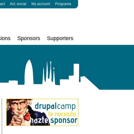
act
Act. social
My account
Programa
ions
Sponsors
Supporters