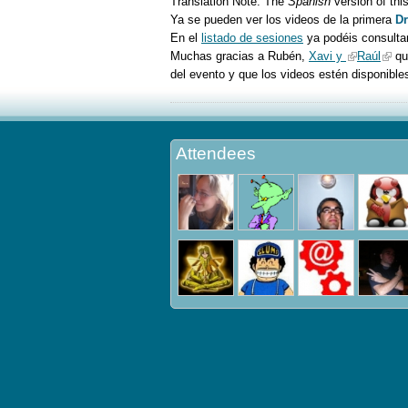
Translation Note:
The
Spanish
version of thi
Ya se pueden ver los videos de la primera
D
En el
listado de sesiones
ya podéis consultar
Muchas gracias a Rubén,
Xavi y
Raúl
que
del evento y que los videos estén disponibles
Attendees