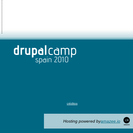
s
créditos
Hosting powered by
amazee.io