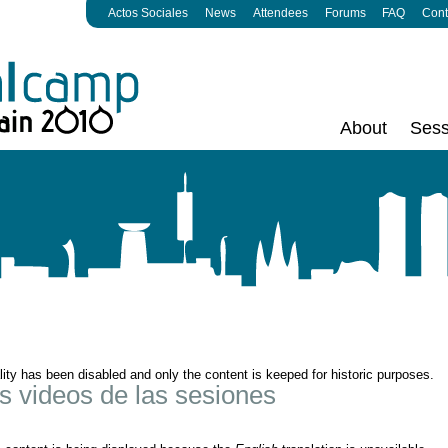
Actos Sociales
News
Attendees
Forums
FAQ
Cont
About
Sess
ality has been disabled and only the content is keeped for historic purposes.
os videos de las sesiones